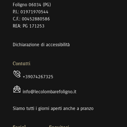
Foligno 06034 (PG)
P.I.: 01971970544
C.F.: 00452880586
REA: PG 171253
Dichiarazione di accessibilità
Contatti
+39074267325
@ofni
ti.ongiloferabmolocel
Siamo tutti i giorni aperti anche a pranzo